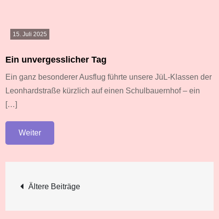
15. Juli 2025
Ein unvergesslicher Tag
Ein ganz besonderer Ausflug führte unsere JüL-Klassen der
Leonhardstraße kürzlich auf einen Schulbauernhof – ein
[…]
Weiter
Beitragsnavigation
Ältere Beiträge