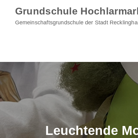
Skip
Grundschule Hochlarmar
to
content
Gemeinschaftsgrundschule der Stadt Recklingh
Leuchtende Mon