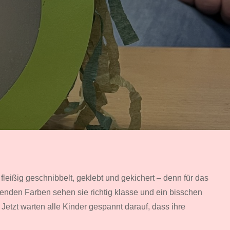
leißig geschnibbelt, geklebt und gekichert – denn für das
tenden Farben sehen sie richtig klasse und ein bisschen
etzt warten alle Kinder gespannt darauf, dass ihre