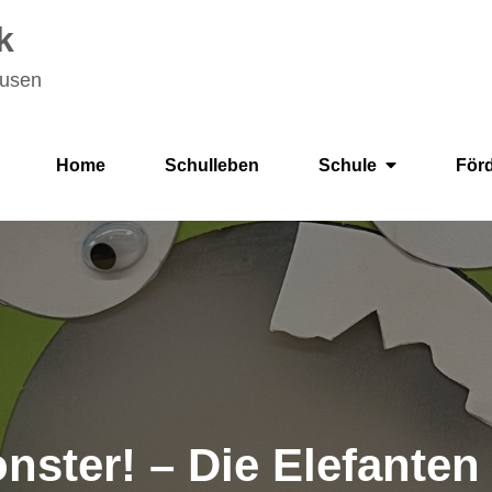
k
ausen
Home
Schulleben
Schule
För
ster! – Die Elefanten 