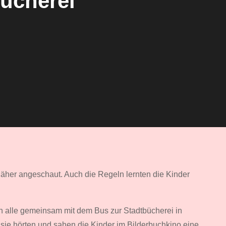
Bücherei
näher angeschaut. Auch die Regeln lernten die Kinder
en alle gemeinsam mit dem Bus zur Stadtbücherei in
e hörten und sahen die Kinder im Bilderbuchkino eine