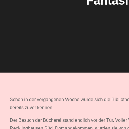
Fantasi
Schon in der vergangenen Woche wurde sich die Bibliothek
bereits zuvor kennen.
Der Besuch der Bücherei stand endlich vor der Tür. Volle
Recklinghausen Süd. Dort angekommen, wurden sie von de