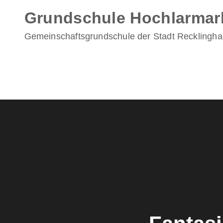
Skip
Grundschule Hochlarmar
to
content
Gemeinschaftsgrundschule der Stadt Recklingh