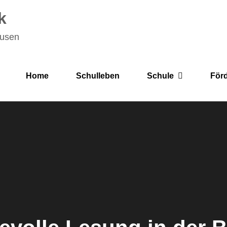
k
ausen
Home
Schulleben
Schule
För