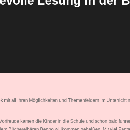
evolle Lesung in der 
 mit all ihren Möglichkeiten und Themenfeldern im Unterricht 
r Vorfreude kamen die Kinder in die Schule und schon bald fuhr
m Büchereibären Beppo willkommen geheißen. Mit viel Fantasi