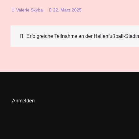
22. März 2025
Beitragsnavigation
Erfolgreiche Teilnahme an der Hallenfußball-Stadtm
Anmelden