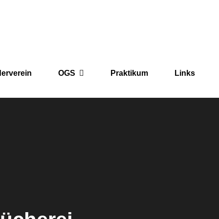
derverein
OGS
Praktikum
Links