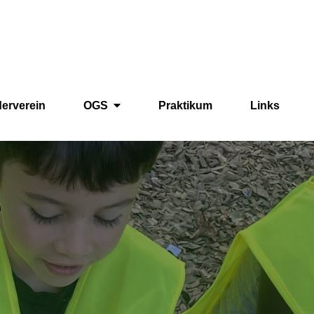
derverein
OGS
Praktikum
Links