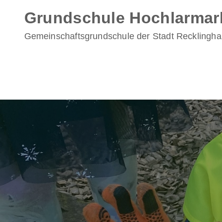
Skip
Grundschule Hochlarmar
to
content
Gemeinschaftsgrundschule der Stadt Recklingh