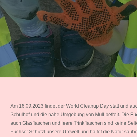
Am 16.09.2023 findet der World Cleanup Day statt und auc
Schulhof und die nahe Umgebung von Müll befreit. Die F
auch Glasflaschen und leere Trinkflaschen sind keine Selte
Füchse: Schützt unsere Umwelt und haltet die Natur sauber