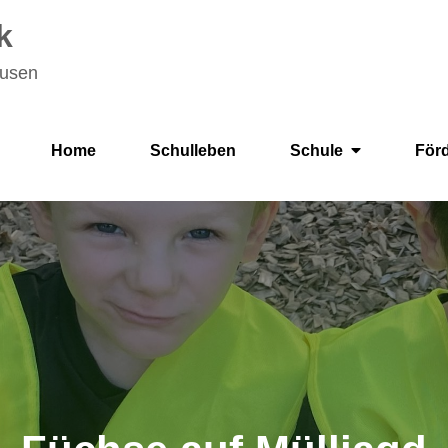
k
ausen
Home
Schulleben
Schule
För