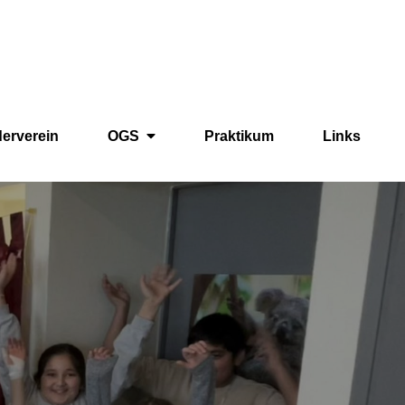
derverein
OGS
Praktikum
Links