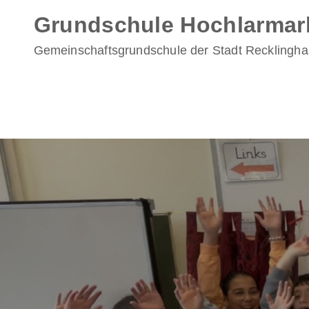
Skip
Grundschule Hochlarmar
to
content
Gemeinschaftsgrundschule der Stadt Recklingh