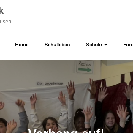
k
ausen
Home
Schulleben
Schule
För