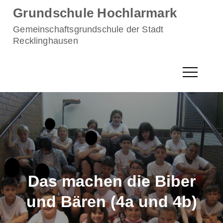
Skip
Grundschule Hochlarmark
to
Gemeinschaftsgrundschule der Stadt
content
Recklinghausen
Das machen die Biber
und Bären (4a und 4b)